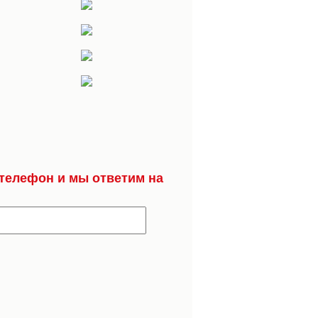
ол, подоконники, столы и многое другое.
ия, показатель утончённости Вашего вкуса.
телефон и мы ответим на