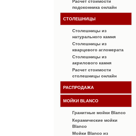
Расчет стоимости
Студия Ринека
подоконника онлайн
в центре города
Интерьер студии компании “Ринека” выполне
СТОЛЕШНИЦЫ
Лестницы и крыльца из натурально
Столешницы из
Лестницы из натурального камня - это элег
натурального камня
Столешницы из
кварцевого агломерата
Столешницы из
акрилового камня
Расчет стоимости
столешницы онлайн
РАСПРОДАЖА
МОЙКИ BLANCO
Гранитные мойки Blanco
Керамические мойки
Blanco
Мойки Blanco из