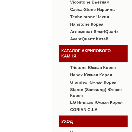
Vicostone Вьетнам
CaesarStone Израиль
Technistone Чехия
Hanstone Корея
Агломерат SmartQuartz
AvantQuartz Китай
КАТАЛОГ АКРИЛОВОГО
КАМНЯ
Tristone Южная Корея
Hanex Южная Корея
Grandex Южная Корея
Staron (Samsung) Южная
Корея
LG Hi-macs Южная Корея
CORIAN США
УХОД