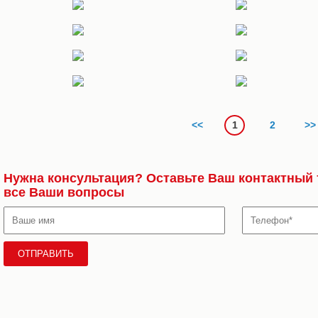
н в камне, что позволяет вживую увидеть наши работы: крыльцо, мраморный п
го камня
антное и, вместе с тем, роскошное дизайнерское решение для Вашего помещен
<<
1
2
>>
Нужна консультация? Оставьте Ваш контактный 
все Ваши вопросы