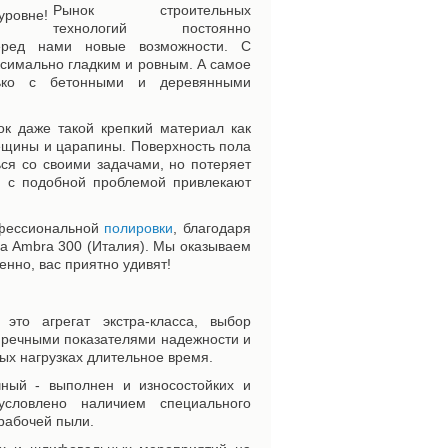
Рынок строительных
технологий постоянно
перед нами новые возможности. С
симально гладким и ровным. А самое
лько с бетонными и деревянными
к даже такой крепкий материал как
ещины и царапины. Поверхность пола
ся со своими задачами, но потеряет
я с подобной проблемой привлекают
офессиональной
полировки
, благодаря
a Ambra 300 (Италия). Мы оказываем
енно, вас приятно удивят!
то агрегат экстра-класса, выбор
пречными показателями надежности и
ых нагрузках длительное время.
чный - выполнен и износостойких и
условлено наличием специального
рабочей пыли.