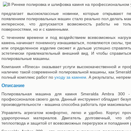
предлагает высококлассные новинки, которые открывают 
появлением полировальных машин стало реально пол делать мак
интересное, что допускается возможность работы не то
поверхностями, но и с каменными.
С течением времени и под воздействием всевозможных нагрузо
камень начинает понемногу изнашиваться, появляются сколы, тр
или определенное изделие сможет и дальше успешно справлять
эстетически привлекательный внешний вид. И чтобы справитьс
полировальные машины.
Компания «Rineca» оказывает услуги высококачественной и пр
наличию такой современной полировальной машины, как Smerald
полный комплекс работ по
уходу за камнем
. А результаты, непрем
Описание
Полировальная машина для камня Smeralda Ambra 300 - э
профессионалов своего дела. Данный инструмент обладает безу
производительности - машина способна работать при максимальн
Управлять агрегатом комфортно, легко и удобно. Корпус про
ударопрочных материалов. Двигатель долговечный, что об
теплоотвода и защитой от всевозможных перегрузок и попадания 