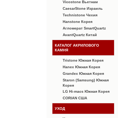
Vicostone Вьетнам
CaesarStone Израиль
Technistone Чехия
Hanstone Корея
Агломерат SmartQuartz
AvantQuartz Китай
КАТАЛОГ АКРИЛОВОГО
КАМНЯ
Tristone Южная Корея
Hanex Южная Корея
Grandex Южная Корея
Staron (Samsung) Южная
Корея
LG Hi-macs Южная Корея
CORIAN США
УХОД