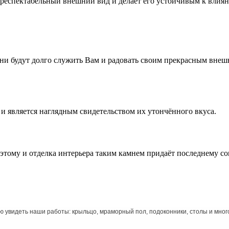
 респектабельный внешний вид и делает его устойчивым к влия
ни будут долго служить Вам и радовать своим прекрасным внеш
 и является наглядным свидетельством их утончённого вкуса.
этому и отделка интерьера таким камнем придаёт последнему с
ю увидеть наши работы: крыльцо, мраморный пол, подоконники, столы и много