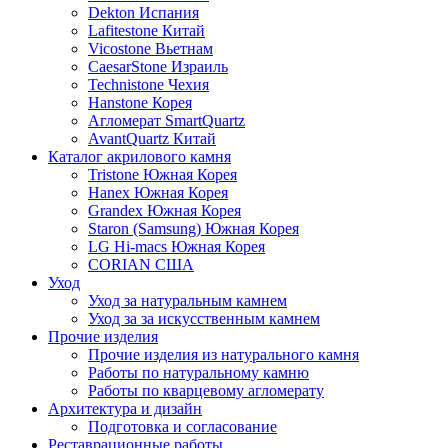
Dekton Испания
Lafitestone Китай
Vicostone Вьетнам
CaesarStone Израиль
Technistone Чехия
Hanstone Корея
Агломерат SmartQuartz
AvantQuartz Китай
Каталог акрилового камня
Tristone Южная Корея
Hanex Южная Корея
Grandex Южная Корея
Staron (Samsung) Южная Корея
LG Hi-macs Южная Корея
CORIAN США
Уход
Уход за натуральным камнем
Уход за за искусственным камнем
Прочие изделия
Прочие изделия из натурального камня
Работы по натуральному камню
Работы по кварцевому агломерату
Архитектура и дизайн
Подготовка и согласование
Реставрационные работы