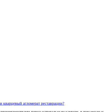
и кварцевый агломерат реставрации?
 преимуществами перед натуральным камнем, в том числе и