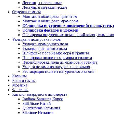
Лестницы стеклянные
Лестницы металлические
Отделка камнем
Монтаж и облицовка гранитом
Монтаж и облицовка мрамором
Облицовка внутренних помещений: полов, стен, 
Облицовка фасадов и цоколей
Облицовка внутренних помещений кварцевым агл
Укладка и полировка полов
Укладка мраморного пола
Укладка гранитного пола
Шлифовка пола из мрамора и гранита
Полировка полов из мрамора и гранита
Переполировка пола из мрамора и гранита
Уход за полами из натурального камня
Реставрация пола из натурального камня
Камины
Бани и сауны
Мозаика
Фонтаны
Каталог кварцевого агломерата
Radianz Samsung Корея
Still Stone Китай
Quartzforms Германия
Silestone Испания