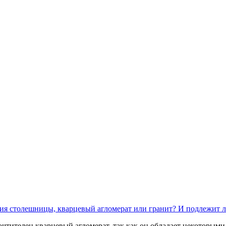
ния столешницы, кварцевый агломерат или гранит? И подлежит л
чтителен кварцевый агломерат, так как он обладает некоторыми