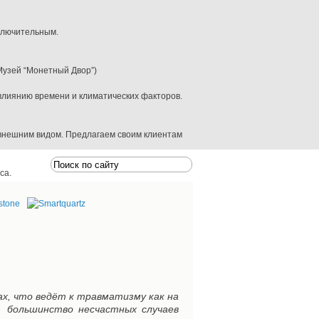
ключительным.
Музей “Монетный Двор”)
влиянию времени и климатических факторов.
 внешним видом. Предлагаем своим клиентам
са.
нему совершенно уникальные черты.
ол, подоконники, столы и многое другое.
ия, показатель утончённости Вашего вкуса.
ах, что ведёт к травматизму как на
ь большинство несчастных случаев