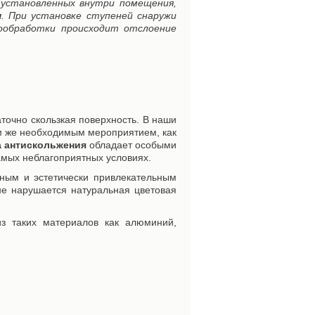
 установленных внутри помещения,
я
. При установке ступеней снаружи
ообработки происходит отслоение
точно скользкая поверхность. В наши
м же необходимым мероприятием, как
 антискольжения
обладает особыми
амых неблагоприятных условиях.
ным и эстетически привлекательным
не нарушается натуральная цветовая
з таких материалов как алюминий,