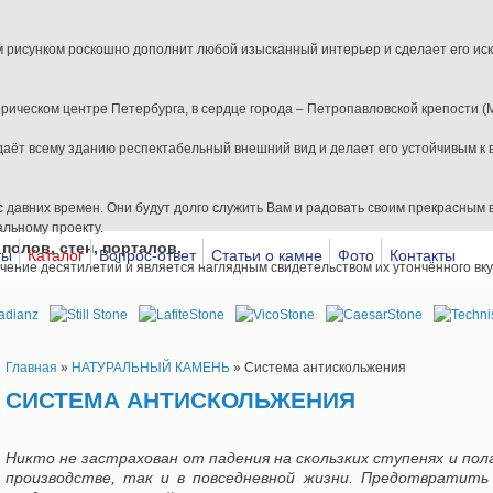
м рисунком роскошно дополнит любой изысканный интерьер и сделает его ис
ическом центре Петербурга, в сердце города – Петропавловской крепости (
аёт всему зданию респектабельный внешний вид и делает его устойчивым к 
 давних времен. Они будут долго служить Вам и радовать своим прекрасным
альному проекту.
олов, стен, порталов.
ты
Каталог
Вопрос-ответ
Статьи о камне
Фото
Контакты
ечение десятилетий и является наглядным свидетельством их утончённого вку
ьным явлением, поэтому и отделка интерьера таким камнем придаёт послед
н в камне, что позволяет вживую увидеть наши работы: крыльцо, мраморный п
Главная
»
НАТУРАЛЬНЫЙ КАМЕНЬ
» Система антискольжения
СИСТЕМА АНТИСКОЛЬЖЕНИЯ
го камня
антное и, вместе с тем, роскошное дизайнерское решение для Вашего помещен
Никто не застрахован от падения на скользких ступенях и пол
производстве, так и в повседневной жизни. Предотвратит