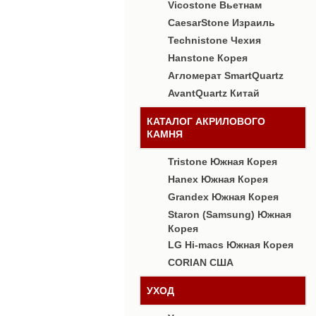
Vicostone Вьетнам
CaesarStone Израиль
Technistone Чехия
Hanstone Корея
Агломерат SmartQuartz
AvantQuartz Китай
КАТАЛОГ АКРИЛОВОГО
КАМНЯ
Tristone Южная Корея
Hanex Южная Корея
Grandex Южная Корея
Staron (Samsung) Южная
Корея
LG Hi-macs Южная Корея
CORIAN США
УХОД