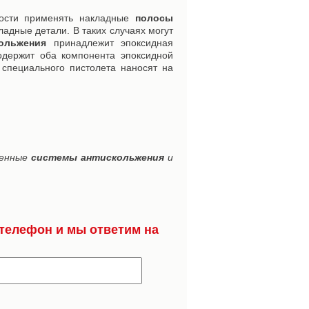
ности применять накладные
полосы
ладные детали. В таких случаях могут
ольжения
принадлежит эпоксидная
одержит оба компонента эпоксидной
специального пистолета наносят на
менные
системы антискольжения
и
телефон и мы ответим на