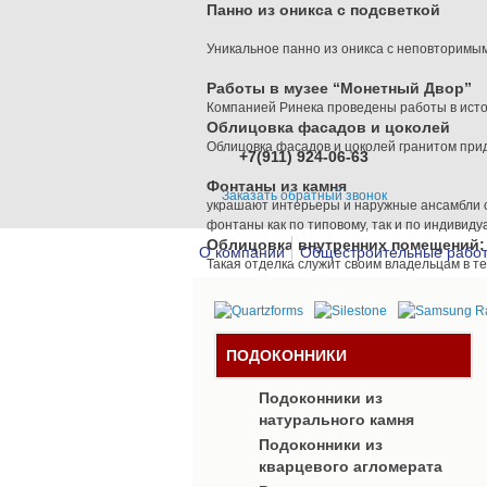
Панно из оникса с подсветкой
Уникальное панно из оникса с неповторимы
Работы в музее “Монетный Двор”
Компанией Ринека проведены работы в истор
Облицовка фасадов и цоколей
Облицовка фасадов и цоколей гранитом прид
+7(911) 924-06-63
Фонтаны из камня
Заказать обратный звонок
украшают интерьеры и наружные ансамбли с
фонтаны как по типовому, так и по индивиду
Облицовка внутренних помещений: п
О компании
Общестроительные рабо
Такая отделка служит своим владельцам в т
Натуральный камень в интерьере
Любой натуральный камень является уникал
Студия Ринека
в центре города
ПОДОКОННИКИ
Интерьер студии компании “Ринека” выполне
Подоконники из
натурального камня
Лестницы и крыльца из натурально
Лестницы из натурального камня - это элег
Подоконники из
кварцевого агломерата