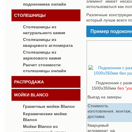
элемент имеет неско
подоконника онлайн
использоваться как пол
Различные конструкци
СТОЛЕШНИЦЫ
который лучше всего по
Столешницы из
Пример подоконни
натурального камня
Столешницы из
кварцевого агломерата
Столешницы из
акрилового камня
Расчет стоимости
столешницы онлайн
РАСПРОДАЖА
Подоконник с раз
1500х350мм
без "уш
МОЙКИ BLANCO
Выезд на замеры
Стоимость
Гранитные мойки Blanco
изготовления, монтаж,
Керамические мойки
доставка
Blanco
Кварцевый
Мойки Blanco из
агломерат
на