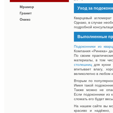
Мрамор
Уход за подокон
Гранит
Кварцевый агломерат 
Оникс
Однако, в случае необ
подробной консультаци
Выполненные пр
Подоконники из кварц
Компания «Ринека» дав
По своим практически
материалы, в том чи
столешниц
для кухни и
впитывает влагу, хо
великолепно в любом 
Вторым по популярнос
Имея такой подоконник
Также можно не опас
Если подоконники из 
сломать его будет вес
На нашем сайте вы м
красиво и надёжно, 