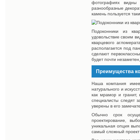
фотографиях видны 
разнообразные декора
камень пользуется так
Подоконники из ква
удовольствие своим ви
кварцевого агломерат
располагается под па
сделают первоклассны
будет почти незаметен
Преимущества к
Наша компания имее
натурального и искусс
как мрамор и гранит,
специалисты следят з
уверены в его замечат
Обычно срок осущес
проектирование, выб
уникальная опция выпо
самый сложный проект 