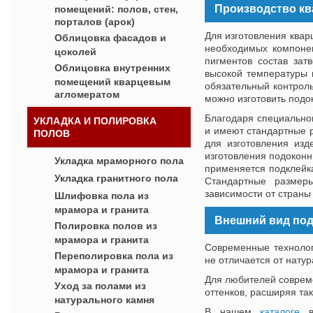
Производство кв
помещений: полов, стен,
порталов (арок)
Для изготовления квар
Облицовка фасадов и
необходимых компоне
цоколей
пигментов состав зат
Облицовка внутренних
высокой температуры 
помещений кварцевым
обязательный контроль
агломератом
можно изготовить подо
Благодаря специально
УКЛАДКА И ПОЛИРОВКА
и имеют стандартные 
ПОЛОВ
для изготовления изд
изготовления подоконн
Укладка мраморного пола
применяется подклейка
Укладка гранитного пола
Стандартные размер
зависимости от страны
Шлифовка пола из
мрамора и гранита
Внешний вид под
Полировка полов из
мрамора и гранита
Современные технолог
Переполировка пола из
не отличается от нату
мрамора и гранита
Для любителей соврем
Уход за полами из
оттенков, расширяя та
натурального камня
В нашем
каталоге
вы