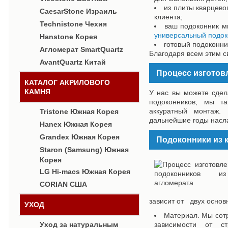
из плиты кварцево
CaesarStone Израиль
клиента;
Technistone Чехия
ваш подоконник м
универсальный подок
Hanstone Корея
готовый подоконни
Агломерат SmartQuartz
Благодаря всем этим с
AvantQuartz Китай
Процесс изготов
КАТАЛОГ АКРИЛОВОГО
КАМНЯ
У нас вы можете сдел
подоконников, мы т
аккуратный монтаж.
Tristone Южная Корея
дальнейшие годы насла
Hanex Южная Корея
Grandex Южная Корея
Подоконники из к
Staron (Samsung) Южная
Корея
LG Hi-macs Южная Корея
CORIAN США
зависит от двух основ
УХОД
Материал. Мы сот
Уход за натуральным
зависимости от ст