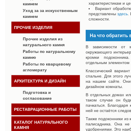
характеристикам и це
камнем
Вариант обработк
Уход за за искусственным
представлены
здесь
.
камнем
сложности.
ПРОЧИЕ ИЗДЕЛИЯ
На что обратить
Прочие изделия из
натурального камня
В зависимости от м
Работы по натуральному
окружающего интерьер
камню
кромки подоконник
отдельным элементом 
Работы по кварцевому
агломерату
Классический вариант
спальне. Для этого лу
АРХИТЕКТУРА И ДИЗАЙН
на нашем сайте. Они
дизайном комнаты.
Подготовка и
В отдельных домах ил
согласование
таком случае он буд
пачкаться. Благодаря 
РЕСТАВРАЦИОННЫЕ РАБОТЫ
ней не остаётся следо
Также подоконники из 
КАТАЛОГ НАТУРАЛЬНОГО
палисадника. Она не
КАМНЯ
удобрениями. Это наиб