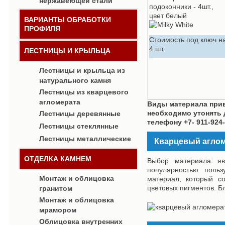
нержавеющей стали
подоконники - 4шт.,
цвет белый
ВАРИАНТЫ ОБРАБОТКИ
ПРОФИЛЯ
Стоимость под ключ н
4 шт.
ЛЕСТНИЦЫ И КРЫЛЬЦА
Лестницы и крыльца из
натурального камня
Лестницы из кварцевого
агломерата
Виды материала прив
необходимо утонять 
Лестницы деревянные
телефону +7- 911-924-0
Лестницы стеклянные
Лестницы металлические
Кварцевый агломе
ОТДЕЛКА КАМНЕМ
Выбор материала яв
популярностью польз
Монтаж и облицовка
материал, который с
цветовых пигментов. Б
гранитом
Монтаж и облицовка
мрамором
Облицовка внутренних