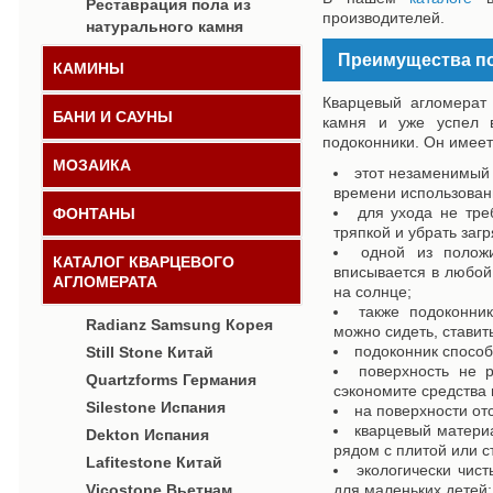
Реставрация пола из
производителей.
натурального камня
Преимущества по
КАМИНЫ
Кварцевый агломерат 
БАНИ И САУНЫ
камня и уже успел в
подоконники. Он имее
МОЗАИКА
этот незаменимый 
времени использован
для ухода не тре
ФОНТАНЫ
тряпкой и убрать заг
одной из положи
КАТАЛОГ КВАРЦЕВОГО
вписывается в любой
АГЛОМЕРАТА
на солнце;
также подоконни
Radianz Samsung Корея
можно сидеть, ставит
подоконник способ
Still Stone Китай
поверхность не 
Quartzforms Германия
сэкономите средства
Silestone Испания
на поверхности от
кварцевый материа
Dekton Испания
рядом с плитой или с
Lafitestone Китай
экологически чис
Vicostone Вьетнам
для маленьких детей;