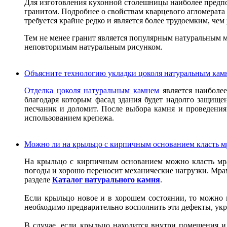
Для изготовления кухонной столешницы наиболее предпо
гранитом. Подробнее о свойствам кварцевого агломерат
требуется крайне редко и является более трудоемким, че
Тем не менее гранит является популярным натуральным 
неповторимым натуральным рисунком.
Объясните технологию укладки цоколя натуральным кам
Отделка цоколя натуральным камнем
является наиболее
благодаря которым фасад здания будет надолго защищ
песчаник и доломит. После выбора камня и проведения 
использованием крепежа.
Можно ли на крыльцо с кирпичным основанием класть м
На крыльцо с кирпичным основанием можно класть мрам
погоды и хорошо переносит механические нагрузки. Мрам
разделе
Каталог натурального камня
.
Если крыльцо новое и в хорошем состоянии, то можно п
необходимо предварительно восполнить эти дефекты, укр
В случае, если крыльцо находится внутри помещения и