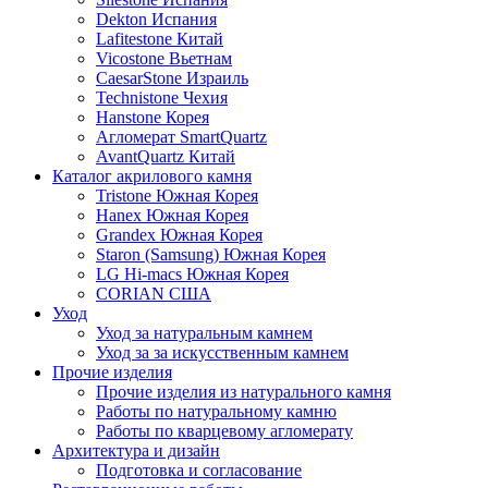
Dekton Испания
Lafitestone Китай
Vicostone Вьетнам
CaesarStone Израиль
Technistone Чехия
Hanstone Корея
Агломерат SmartQuartz
AvantQuartz Китай
Каталог акрилового камня
Tristone Южная Корея
Hanex Южная Корея
Grandex Южная Корея
Staron (Samsung) Южная Корея
LG Hi-macs Южная Корея
CORIAN США
Уход
Уход за натуральным камнем
Уход за за искусственным камнем
Прочие изделия
Прочие изделия из натурального камня
Работы по натуральному камню
Работы по кварцевому агломерату
Архитектура и дизайн
Подготовка и согласование