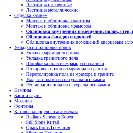
Лестницы стеклянные
Лестницы металлические
Отделка камнем
Монтаж и облицовка гранитом
Монтаж и облицовка мрамором
Облицовка внутренних помещений: полов, стен, 
Облицовка фасадов и цоколей
Облицовка внутренних помещений кварцевым агл
Укладка и полировка полов
Укладка мраморного пола
Укладка гранитного пола
Шлифовка пола из мрамора и гранита
Полировка полов из мрамора и гранита
Переполировка пола из мрамора и гранита
Уход за полами из натурального камня
Реставрация пола из натурального камня
Камины
Бани и сауны
Мозаика
Фонтаны
Каталог кварцевого агломерата
Radianz Samsung Корея
Still Stone Китай
Quartzforms Германия
Silestone Испания