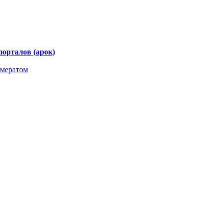
порталов (арок)
омератом