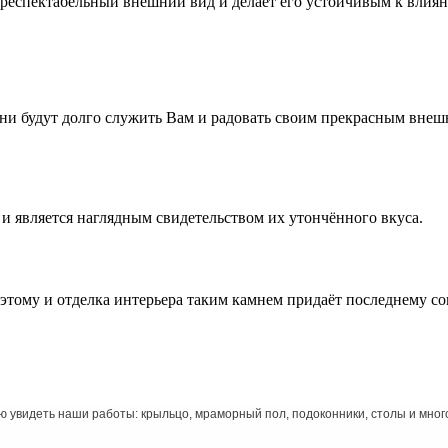
 респектабельный внешний вид и делает его устойчивым к влия
ни будут долго служить Вам и радовать своим прекрасным внеш
 и является наглядным свидетельством их утончённого вкуса.
этому и отделка интерьера таким камнем придаёт последнему с
ю увидеть наши работы: крыльцо, мраморный пол, подоконники, столы и много