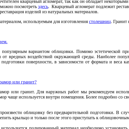
чтителен кварцевый агломерат, так как он обладает некоторыми
а можно посмотреть
здесь
.
Кварцевый агломерат подлежит рестав
м реставрация изделий из натуральных материалов.
материалом, используемым для изготовления
столешниц
. Гранит
нем.
 популярным вариантом облицовки. Помимо эстетической прив
ен от вредных воздействий окружающей среды. Наиболее попу
подготовки поверхности, в зависимости от формата и веса ка
рамор или гранит?
ор или гранит. Для наружных работ мы рекомендуем использов
ор чаще используется внутри помещения. Более подробно со св
роизвести облицовку без предварительной подготовки. В случ
епить крыльцо и только после этого приступать к облицовочным
 используется полированный материал необходимо установить