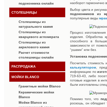
наоборот гармонично в
подоконника онлайн
Выбор цвета и рисунка
СТОЛЕШНИЦЫ
подоконников из м
популярные виды
мра
Столешницы из
натурального камня
Столешницы из
Процесс изготовления
кварцевого агломерата
изделия. Обработка 
способного в больш
Столешницы из
зависимости от пожел
акрилового камня
“ушами” или без.
Расчет стоимости
Установка подоконни
столешницы онлайн
Посчитать стоимость 
РАСПРОДАЖА
калькулятором
, пре
информацию по
изго
719-63-43, либо посе
МОЙКИ BLANCO
готовые изделия в ин
были изготовлены спец
Гранитные мойки Blanco
Керамические мойки
Blanco
Помимо того, что
под
Мойки Blanco из
роскошь, он обладает