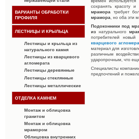
нержавеющей стали
времен используется
сохранять красоту 
мрамора
требует бол
ВАРИАНТЫ ОБРАБОТКИ
мрамора
, но оба эти
ПРОФИЛЯ
Подоконники под мр
ЛЕСТНИЦЫ И КРЫЛЬЦА
из
натурального
мра
потребителей новый
кварцевого агломера
Лестницы и крыльца из
материал для изготов
натурального камня
различным воздейств
Лестницы из кварцевого
ударопрочным, что еще
агломерата
Специалисты компани
Лестницы деревянные
предпочтений и пожела
Лестницы стеклянные
Лестницы металлические
ОТДЕЛКА КАМНЕМ
Монтаж и облицовка
гранитом
Монтаж и облицовка
мрамором
Облицовка внутренних